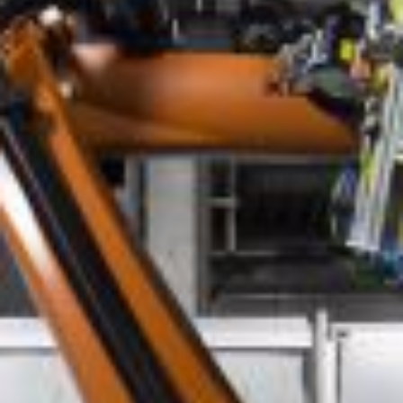
Partner
Anwälte
Professionals
Mitarbeiter
Karriere
Join us
Ausbildung
LinkedIn
Impressum & Datenschutz