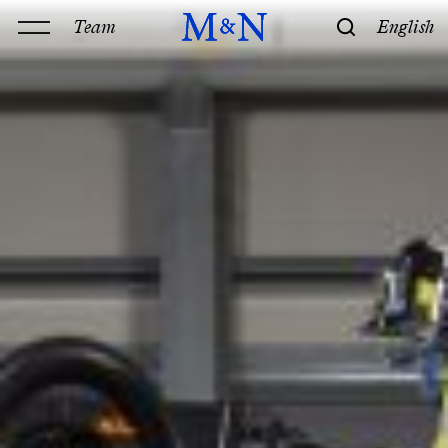
Team
English
Kanzlei
Leistungen
Geschichte & Philosophie
Standorte
Kontakt
Kompetenz
Technik
Recht
M&N Team