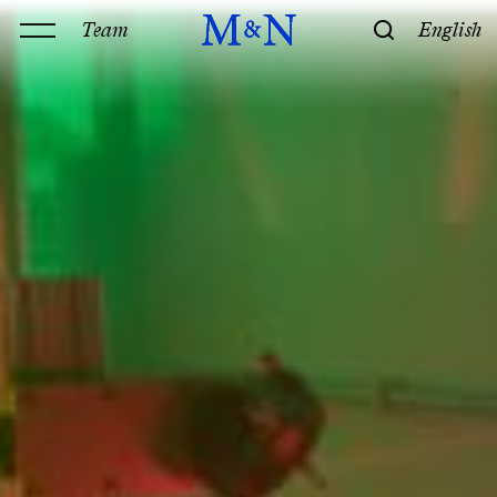
Team
English
Kanzlei
Leistungen
Geschichte & Philosophie
Standorte
Kontakt
Kompetenz
Technik
Recht
M&N Team