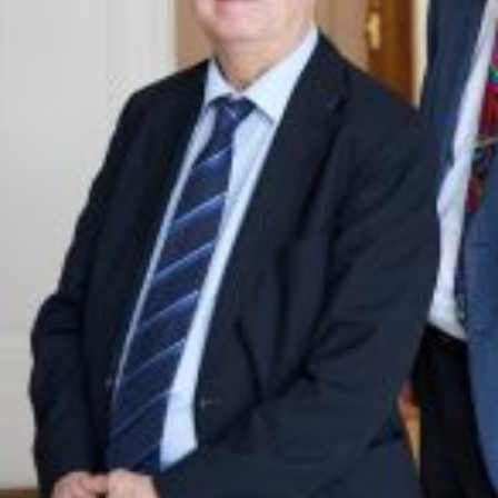
Partner
Anwälte
Professionals
Mitarbeiter
Karriere
Join us
Ausbildung
LinkedIn
Impressum & Datenschutz