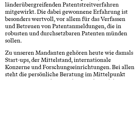
länderübergreifenden Patentstreitverfahren
mitgewirkt. Die dabei gewonnene Erfahrung ist
besonders wertvoll, vor allem für das Verfassen
und Betreuen von Patentanmeldungen, die in
robusten und durchsetzbaren Patenten münden
sollen.
Zu unseren Mandanten gehören heute wie damals
Start-ups, der Mittelstand, internationale
Konzerne und Forschungseinrichtungen. Bei allen
steht die persönliche Beratung im Mittelpunkt
unseres strategischen Denkens und Handelns.
Filter
Entscheider in Unternehmen jeder Größe finden
bei uns ihren dauerhaften Ansprechpartner. Das
ist die Basis für ein individuelles
Vertrauensverhältnis und das Fundament für den
Erfolg. Wir sind eine Patentanwaltskanzlei, in der
Ihre Anliegen direkt von Ihrem persönlichen
Ansprechpartner bearbeitet werden - daher wissen
Mandant und Anwalt schnell, wovon sie reden.