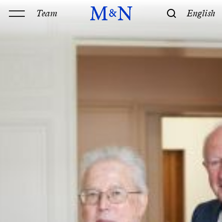
Team
English
Kanzlei
Leistungen
Geschichte & Philosophie
Standorte
Kontakt
Kompetenz
Technik
Recht
M&N Team