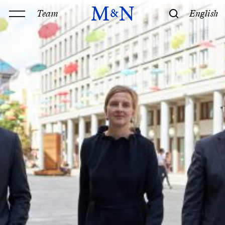
Team
English
Kanzlei
Leistungen
Geschichte & Philosophie
Standorte
Kontakt
Kompetenz
Technik
Recht
M&N Team